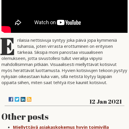
E
rilaisia nettisivuja syntyy joka päivä jopa kymmeniä
tuhansia, joten virrasta erottuminen on erityisen
tärkeää. Siksipä moni panostaa visuaaliseen
olemukseen, jotta sivustollesi tullut vierailija viipyisi
mahdollisimman pitkään. Visuaalisesti miellyttävät kotisivut
myös herättävät luottamusta. Hyvien kotisivujen tekoon pystyy
nykyään oikeastaan kuka vain, sillä netistä löytyy läjäpäin
oppaita siihen, miten saat tehtyä itse kauniit kotisivut.
12 Jan 2021
Other posts
Miellyttävä asiakaskokemus hyvin toimivilla