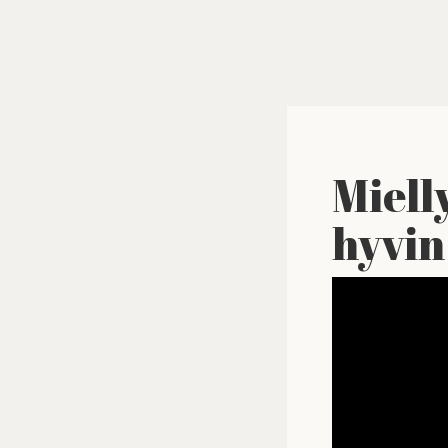
Miell
hyvin 