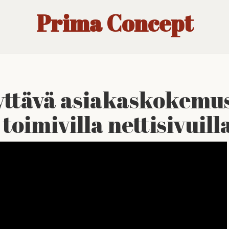
Prima Concept
yttävä asiakaskokemu
toimivilla nettisivuill