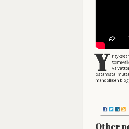
Y
ritykset 
toimival
vaivatto
ostamista, mutta 
mahdollisen blog
Other p