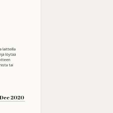
laitteilla
ijä löytää
uotteen
ista tai
 Dec 2020