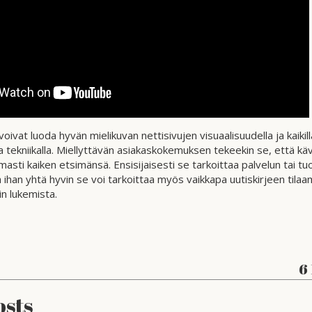
voivat luoda hyvän mielikuvan nettisivujen visuaalisuudella ja kaikilla 
la tekniikalla. Miellyttävän asiakaskokemuksen tekeekin se, että käv
masti kaiken etsimänsä. Ensisijaisesti se tarkoittaa palvelun tai t
ihan yhtä hyvin se voi tarkoittaa myös vaikkapa uutiskirjeen tilaam
in lukemista.
6
osts